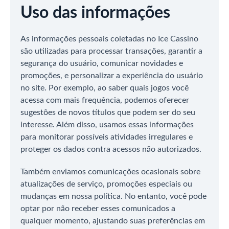
Uso das informações
As informações pessoais coletadas no Ice Cassino
são utilizadas para processar transações, garantir a
segurança do usuário, comunicar novidades e
promoções, e personalizar a experiência do usuário
no site. Por exemplo, ao saber quais jogos você
acessa com mais frequência, podemos oferecer
sugestões de novos títulos que podem ser do seu
interesse. Além disso, usamos essas informações
para monitorar possíveis atividades irregulares e
proteger os dados contra acessos não autorizados.
Também enviamos comunicações ocasionais sobre
atualizações de serviço, promoções especiais ou
mudanças em nossa política. No entanto, você pode
optar por não receber esses comunicados a
qualquer momento, ajustando suas preferências em