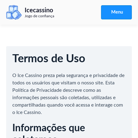
Icecassino
Menu
Jogo de confiança
Termos de Uso
O Ice Cassino preza pela segurança e privacidade de
todos os usuários que visitam o nosso site. Esta
Política de Privacidade descreve como as
informações pessoais são coletadas, utilizadas e
compartilhadas quando você acessa e interage com
o Ice Cassino.
Informações que