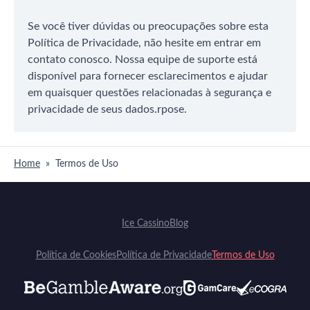
Se você tiver dúvidas ou preocupações sobre esta
Política de Privacidade, não hesite em entrar em
contato conosco. Nossa equipe de suporte está
disponível para fornecer esclarecimentos e ajudar
em quaisquer questões relacionadas à segurança e
privacidade de seus dados.rpose.
Home
»
Termos de Uso
Ice Cassino
Blog
Política de Cookies
Política de Privacidade
Termos de Uso